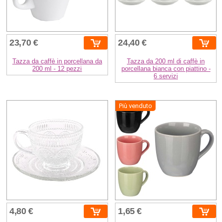
23,70 €
24,40 €
Tazza da caffè in porcellana da
Tazza da 200 ml di caffè in
200 ml - 12 pezzi
porcellana bianca con piattino -
6 servizi
Più venduto
4,80 €
1,65 €