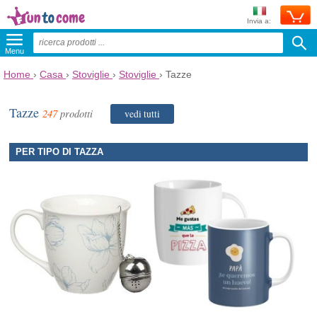
Invia a:
Menu
Home
›
Casa
›
Stoviglie
›
Stoviglie
›
Tazze
Tazze
247
prodotti
vedi tutti
PER TIPO DI TAZZA