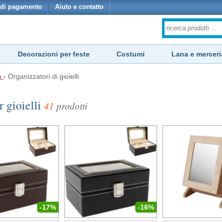
di pagamento
Aiuto e contatto
Decorazioni per feste
Costumi
Lana e merceri
a
›
Organizzatori di gioielli
r gioielli
41
prodotti
-17%
-16%