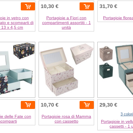
10,30 €
31,70 €
oie in vetro con
Portagioie a Fiori con
Portagioie flore
ato e scomparti di
compartimenti assortiti - 1
 13 x 4,5 cm
unità
10,70 €
29,30 €
3 colori
ie delle Fate con
Portagioie rosa di Mamma
scomparti
con cassetto
Portagioie in vel
cassetti - 1 