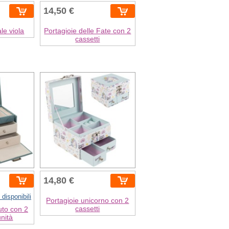
14,50 €
ale viola
Portagioie delle Fate con 2
cassetti
14,80 €
 disponibili
Portagioie unicorno con 2
cassetti
luto con 2
unità