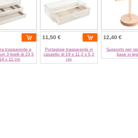
11,50 €
12,40 €
era trasparente a
Portagioie trasparente in
Supporto per gio
on 3 livelli di 23,5
cassetto di 19 x 11,2 x 5,2
base in le
14 x 11 cm
cm