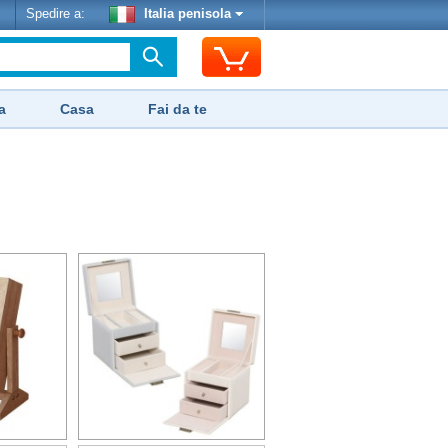
Spedire a:
Italia penisola
a
Casa
Fai da te