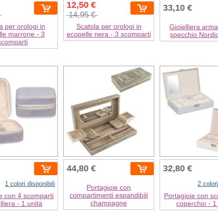
12,50 €
33,10 €
€
14,95 €
a per orologi in
Scatola per orologi in
Gioielliera arm
le marrone - 3
ecopelle nera - 3 scomparti
specchio Nordi
scomparti
44,80 €
32,80 €
1 colori disponibili
2 colori
Portagioie con
compartimenti espandibili
e con 4 scomparti
Portagioie con sc
champagne
liera - 1 unità
coperchio - 1