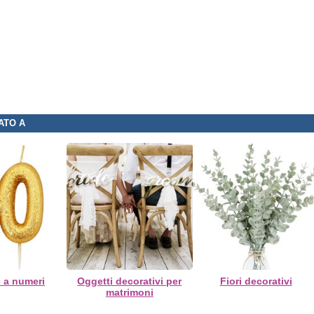
ATO A
 a numeri
Oggetti decorativi per
Fiori decorativi
matrimoni