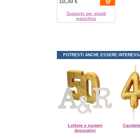
10,30 €
Supporto per gioielli
manichino
POTRESTI ANCHE ESSERE INTERESS
Lettere e numeri
Candele
decorativi