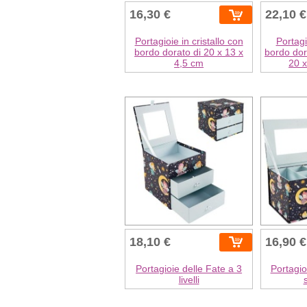
16,30 €
22,10 €
Portagioie in cristallo con
Portagi
bordo dorato di 20 x 13 x
bordo dor
4,5 cm
20 x
18,10 €
16,90 €
Portagioie delle Fate a 3
Portagio
livelli