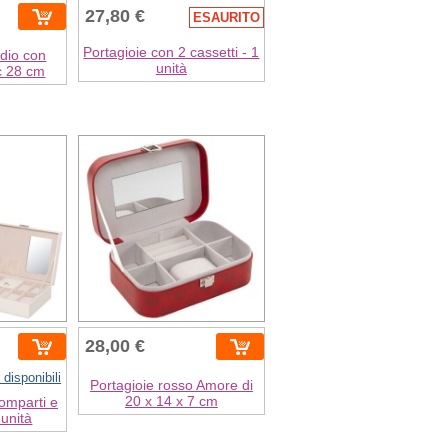
27,80 €
ESAURITO
Portagioie con 2 cassetti - 1
adio con
unità
c 28 cm
28,00 €
 disponibili
Portagioie rosso Amore di
20 x 14 x 7 cm
omparti e
 unità