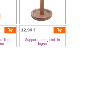
12,90 €
ielli con
Supporto per gioielli in
gno
legno