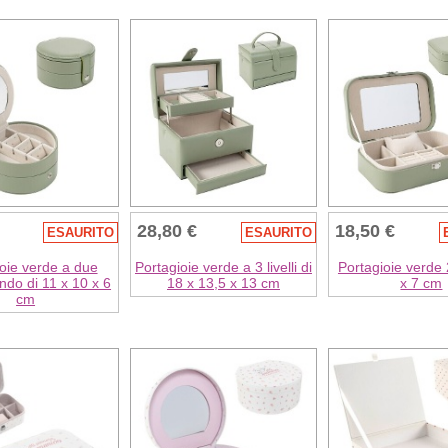
28,80 €
18,50 €
ESAURITO
ESAURITO
oie verde a due
Portagioie verde a 3 livelli di
Portagioie verde 
tondo di 11 x 10 x 6
18 x 13,5 x 13 cm
x 7 cm
cm