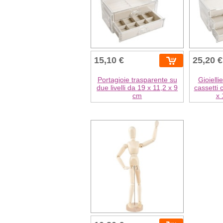
15,10 €
25,20 €
Portagioie trasparente su
Gioielli
due livelli da 19 x 11,2 x 9
cassetti c
cm
x 