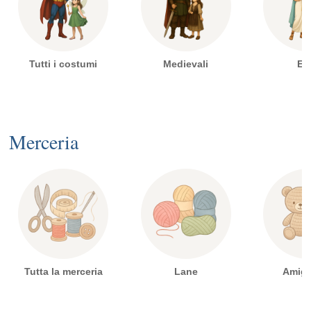
Tutti i costumi
Medievali
Egi
Merceria
Tutta la merceria
Lane
Amig