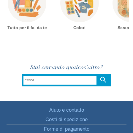
Tutto per il fai da te
Colori
Scrapb
Stai cercando qualcos'altro?
Aiuto e contatto
Costi di spedizione
Forme di pagamento