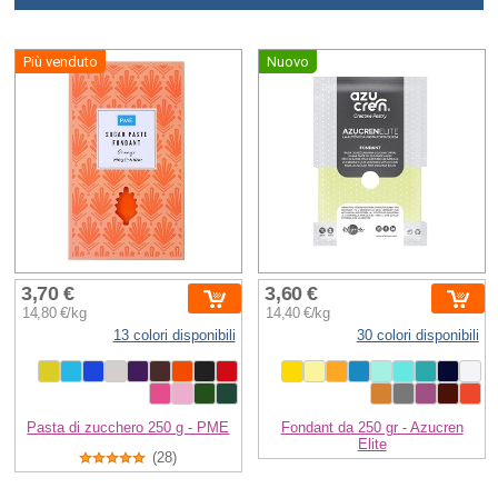
Più venduto
Nuovo
3,70 €
3,60 €
14,80 €/kg
14,40 €/kg
13 colori disponibili
30 colori disponibili
Pasta di zucchero 250 g - PME
Fondant da 250 gr - Azucren
Elite
(28)