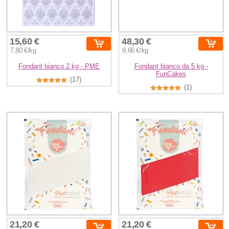
15,60 €
48,30 €
7,80 €/kg
9,66 €/kg
Fondant bianco 2 kg - PME
Fondant bianco da 5 kg -
FunCakes
(17)
(1)
21,20 €
21,20 €