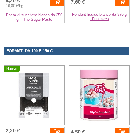
4,20 €
7,60 €
16,80 €/kg
Fondant liquido bianco da 375 g
Pasta di zucchero bianca da 250
- Funcakes
gr - The Sugar Paste
FORMATI DA 100 E 150 G
Nuovo
2,20 €
4,50 €