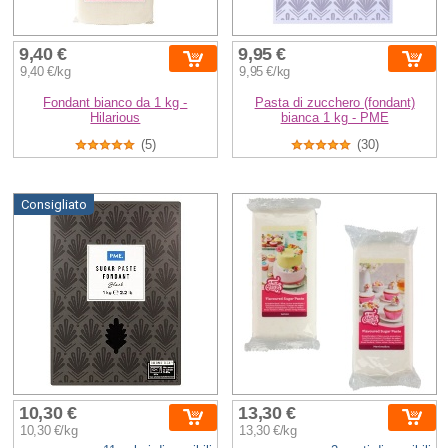
9,40 €
9,95 €
9,40 €/kg
9,95 €/kg
Fondant bianco da 1 kg -
Pasta di zucchero (fondant)
Hilarious
bianca 1 kg - PME
(5)
(30)
Consigliato
10,30 €
13,30 €
10,30 €/kg
13,30 €/kg