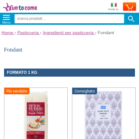
Invia a:
Menu
Home
›
Pasticceria
›
Ingredienti per pasticceria
›
Fondant
Fondant
FORMATO 1 KG
Più venduto
Consigliato