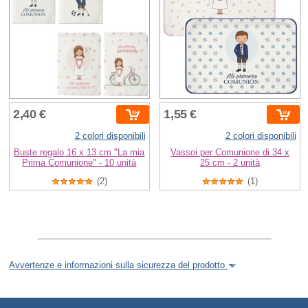
2,40 €
1,55 €
2 colori disponibili
2 colori disponibili
Buste regalo 16 x 13 cm "La mia
Vassoi per Comunione di 34 x
Prima Comunione" - 10 unità
25 cm - 2 unità
(2)
(1)
Avvertenze e informazioni sulla sicurezza del prodotto