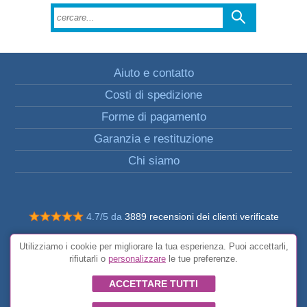
Aiuto e contatto
Costi di spedizione
Forme di pagamento
Garanzia e restituzione
Chi siamo
4.7/5 da
3889 recensioni dei clienti verificate
© Tutti i diritti riservati FunToCome
Utilizziamo i cookie per migliorare la tua esperienza. Puoi accettarli,
Condizioni generali
rifiutarli o
personalizzare
le tue preferenze.
ACCETTARE TUTTI