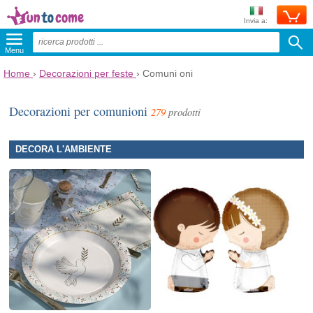
Invia a:
Menu
Home
›
Decorazioni per feste
›
Comuni oni
Decorazioni per comunioni
279
prodotti
DECORA L'AMBIENTE