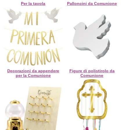
Per la tavola
Palloncini da Comunione
Decorazioni da appendere
Figure di polistirolo da
per la Comunione
Comunione