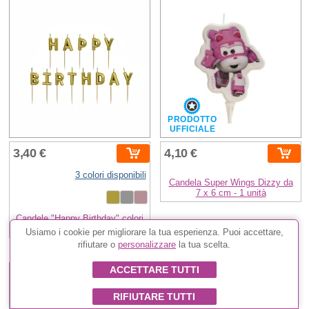
PRODOTTO
UFFICIALE
3,40 €
4,10 €
3 colori disponibili
Candela Super Wings Dizzy da
7 x 6 cm - 1 unità
Candele "Happy Birthday" colori
metallici
Usiamo i cookie per migliorare la tua esperienza. Puoi accettare,
rifiutare o
personalizzare
la tua scelta.
ACCETTARE TUTTI
RIFIUTARE TUTTI