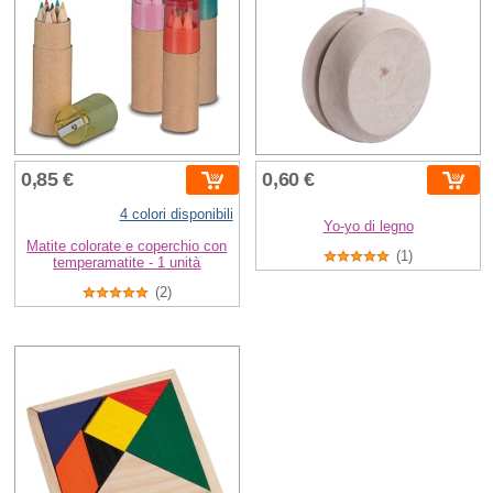
0,85 €
0,60 €
4 colori disponibili
Yo-yo di legno
Matite colorate e coperchio con
(1)
temperamatite - 1 unità
(2)