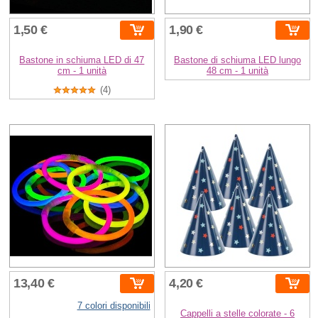
1,50 €
1,90 €
Bastone in schiuma LED di 47
Bastone di schiuma LED lungo
cm - 1 unità
48 cm - 1 unità
(4)
13,40 €
4,20 €
7 colori disponibili
Cappelli a stelle colorate - 6