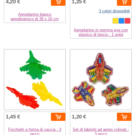
4,20 €
1,25 €
3 colori disponibili
Aeroplanino bianco
aerodinamico di 38 x 10 cm
Aeroplanino in gomma eva con
elastico di lancio - 1 unità
1,45 €
1,20 €
Fischietti a forma di caccia - 3
Set di labirinti ad aereo colorati -
pezzi
3 pezzi