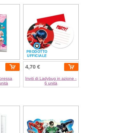
PRODOTTO
UFFICIALE
4,70 €
ttoressa
Inviti di Ladybug in azione -
unità
6 unità