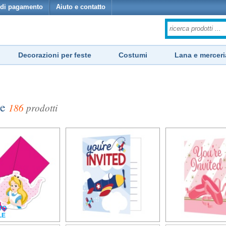
di pagamento
Aiuto e contatto
Decorazioni per feste
Costumi
Lana e merceri
te
186
prodotti
TO
LE