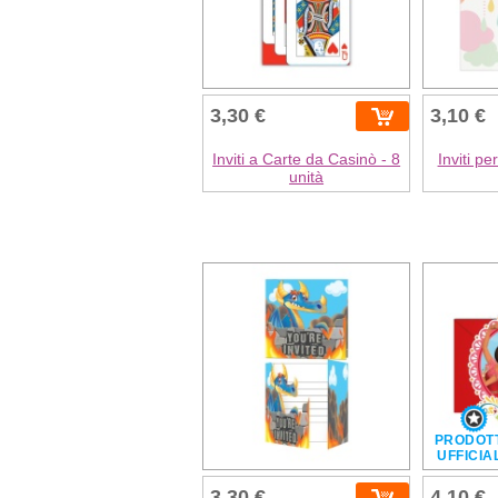
3,30 €
3,10 €
Inviti a Carte da Casinò - 8
Inviti pe
unità
PRODOT
UFFICIA
3,30 €
4,10 €