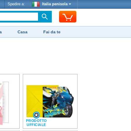
Spedire a:
Italia penisola
a
Casa
Fai da te
PRODOTTO
UFFICIALE