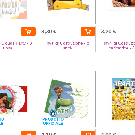
3,30 €
3,20 €
r Clouds Party - 8
Inviti di Costruzione - 8
Inviti di Costruz
unità
unità
caricatrice - 8
TO
PRODOTTO
LE
UFFICIALE
4,10 €
4,00 €