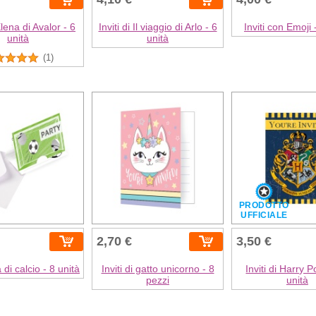
 Elena di Avalor - 6
Inviti di Il viaggio di Arlo - 6
Inviti con Emoji 
unità
unità
(1)
PRODOTTO
UFFICIALE
2,70 €
3,50 €
a di calcio - 8 unità
Inviti di gatto unicorno - 8
Inviti di Harry P
pezzi
unità