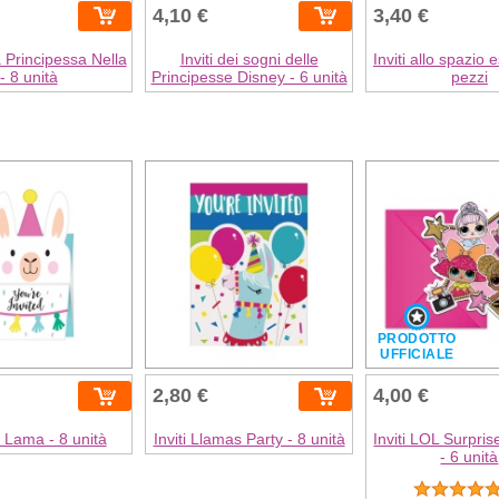
4,10 €
3,40 €
la Principessa Nella
Inviti dei sogni delle
Inviti allo spazio 
- 8 unità
Principesse Disney - 6 unità
pezzi
PRODOTTO
UFFICIALE
2,80 €
4,00 €
di Lama - 8 unità
Inviti Llamas Party - 8 unità
Inviti LOL Surpri
- 6 unità