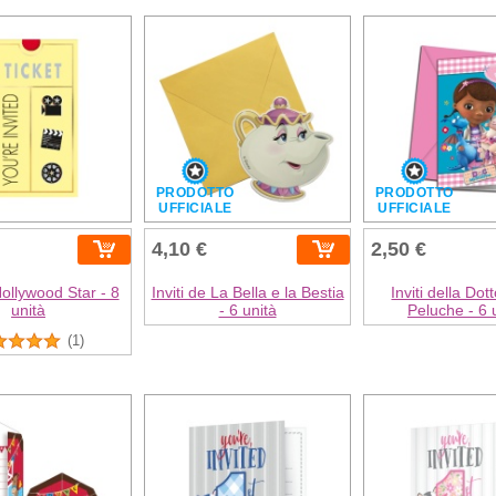
PRODOTTO
PRODOTTO
UFFICIALE
UFFICIALE
4,10 €
2,50 €
 Hollywood Star - 8
Inviti de La Bella e la Bestia
Inviti della Do
unità
- 6 unità
Peluche - 6 
(1)