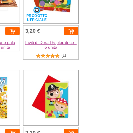
PRODOTTO
UFFICIALE
3,20 €
ione pala
Inviti di Dora l'Esploratrice -
 unità
6 unità
(1)
2,10 €