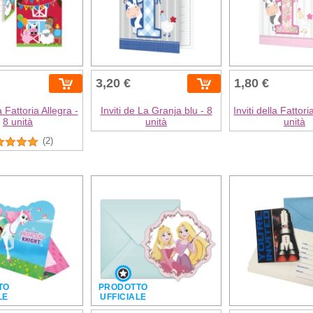
3,20 €
1,80 €
la Fattoria Allegra -
Inviti de La Granja blu - 8
Inviti della Fattor
8 unità
unità
unità
(2)
TO
PRODOTTO
LE
UFFICIALE