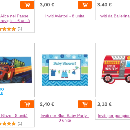
3,00 €
3,40 €
i Alice nel Paese
Inviti Aviatori - 8 unità
Inviti da Ballerina
raviglie - 6 unità
(1)
TO
LE
2,40 €
3,10 €
di Blaze - 8 unità
Inviti per Blue Baby Party -
Inviti per pompieri
8 unità
(1)