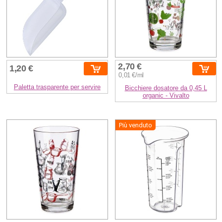
2,70 €
1,20 €
0,01 €/ml
Paletta trasparente per servire
Bicchiere dosatore da 0,45 L
organic - Vivalto
Più venduto