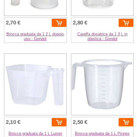
2,70 €
2,80 €
Brocca graduata da 1,2 L doppio
Caraffa dosatrice da 1,3 L in
uso - Gondol
plastica - Gondol
2,10 €
2,50 €
Brocca graduata da 1 L Lumer
Brocca graduata da 1 L Pinnex