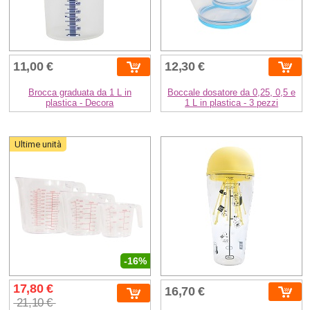
11,00 €
12,30 €
Brocca graduata da 1 L in
Boccale dosatore da 0,25, 0,5 e
plastica - Decora
1 L in plastica - 3 pezzi
Ultime unità
-16%
17,80 €
16,70 €
21,10 €