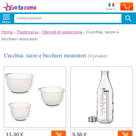
Invia a:
Menu
Home
›
Pasticceria
›
Utensili di pasticceria
›
Cucchiai, tazze e
bicchieri misuratori
Cucchiai, tazze e bicchieri misuratori
24
prodotti
11,30 €
5,50 €