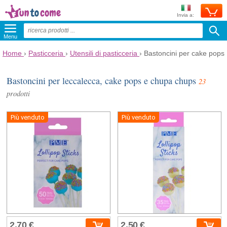
Invia a:
Menu
Home
›
Pasticceria
›
Utensili di pasticceria
›
Bastoncini per cake pops
Bastoncini per leccalecca, cake pops e chupa chups
23
prodotti
Più venduto
Più venduto
2,70 €
2,50 €