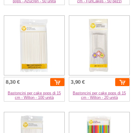
pops - Azucren - 50 unità
cm - FunCakes - 50 pezzi
8,30 €
3,90 €
Bastoncini per cake pops di 15
Bastoncini per cake pops di 15
cm - Wilton - 100 unità
cm - Wilton - 20 unità