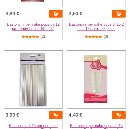
3,80 €
3,60 €
Bastoncini per cake pops da 12
Bastoncini per cake pops di 15,2
cm - FunCakes - 50 unità
cm - Decora - 25 pezzi
(2)
(3)
3,50 €
4,40 €
Bastoncini di 15 cm per cake
Bastoncini per cake pops da 15