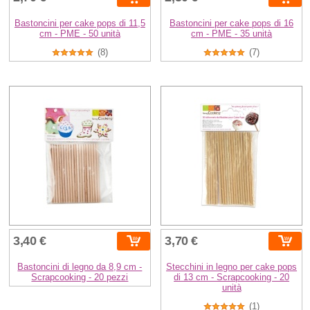
Bastoncini per cake pops di 11,5
Bastoncini per cake pops di 16
cm - PME - 50 unità
cm - PME - 35 unità
(8)
(7)
3,40 €
3,70 €
Bastoncini di legno da 8,9 cm -
Stecchini in legno per cake pops
Scrapcooking - 20 pezzi
di 13 cm - Scrapcooking - 20
unità
(1)