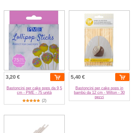
3,20 €
5,40 €
Bastoncini per cake pops da 9,5
Bastoncini per cake pops in
cm - PME - 75 unità
bambù da 12 cm - Wilton - 30
pezzi
(2)