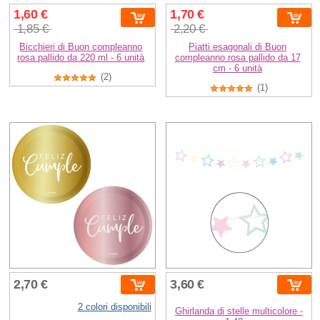
1,60 €
1,70 €
1,85 €
2,20 €
Bicchieri di Buon compleanno
Piatti esagonali di Buon
rosa pallido da 220 ml - 6 unità
compleanno rosa pallido da 17
cm - 6 unità
(2)
(1)
2,70 €
3,60 €
2 colori disponibili
Ghirlanda di stelle multicolore -