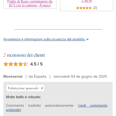
1,40 m
Piatto di Buon compleanno da
20,5 cm in cartone - 8 pezzi
(2)
Avvertenze e informazioni sulla sicurezza del prodotto
2
recensioni dei clienti
4.5 / 5
Montserrat
| da España | mercoledì 04 de giugno de 2025
Valutazione generale:
4
Molto bello e robusto.
Commento tradotto automaticamente (
vedi commento
originale
)