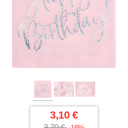
3,10 €
3,70 €
-16%