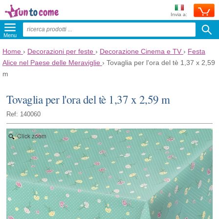
Invia a:
Menu
Home
›
Decorazioni per feste
›
Decorazione Cinema e TV
›
Festa
Alice nel Paese delle Meraviglie
›
Tovaglia per l'ora del tè 1,37 x 2,59
m
Tovaglia per l'ora del tè 1,37 x 2,59 m
Ref: 140060
Click zoom