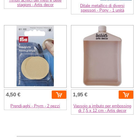
Timbri acrilici dei mesi e delle
stagioni - Artis decor
Ditale metallico di diversi
spessori - Pony - 1 unità
4,50 €
1,95 €
Prendi-aghi - Prym - 2 pezzi
Vassoio a imbuto per embossing
di 7,5 x 12 cm - Artis decor