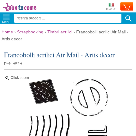
Invia a:
Menu
Home
›
Scrapbooking
›
Timbri acrilici
›
Francobolli acrilici Air Mail -
Artis decor
Francobolli acrilici Air Mail - Artis decor
Ref: H52H
Click zoom