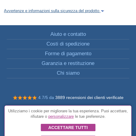
Avvertenze e informazioni sulla sicurezza del prodotto
Aiuto e contatto
Costi di spedizione
Forme di pagamento
Garanzia e restituzione
Chi siamo
4.7/5 da
3889 recensioni dei clienti verificate
© Tutti i diritti riservati FunToCome
Utilizziamo i cookie per migliorare la tua esperienza. Puoi accettare,
Condizioni generali
rifiutare o
personalizzare
le tue preferenze.
ACCETTARE TUTTI