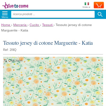
Invia a:
Menu
Home
›
Merceria
›
Cucito
›
Tessuti
›
Tessuto jersey di cotone
Marguerite - Katia
Tessuto jersey di cotone Marguerite - Katia
Ref: 2I9Q
Click zoom