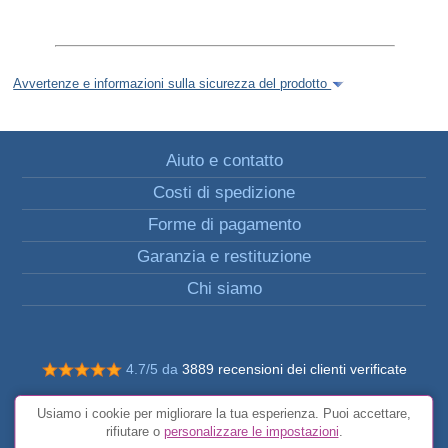
Avvertenze e informazioni sulla sicurezza del prodotto
Aiuto e contatto
Costi di spedizione
Forme di pagamento
Garanzia e restituzione
Chi siamo
4.7/5 da
3889 recensioni dei clienti verificate
© Tutti i diritti riservati FunToCome
Usiamo i cookie per migliorare la tua esperienza. Puoi accettare,
Condizioni generali
rifiutare o
personalizzare le impostazioni
.