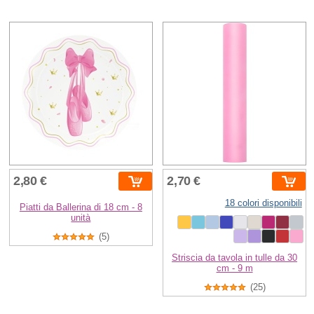
2,80 €
2,70 €
18 colori disponibili
Piatti da Ballerina di 18 cm - 8
unità
(5)
Striscia da tavola in tulle da 30
cm - 9 m
(25)