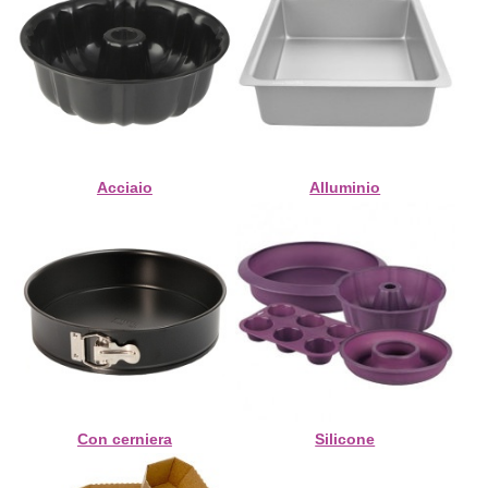
Acciaio
Alluminio
Con cerniera
Silicone