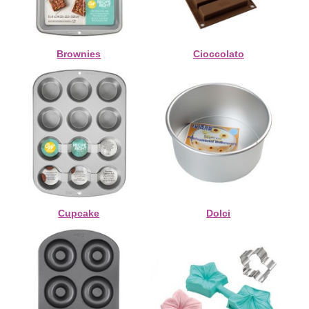
Brownies
Cioccolato
Cupcake
Dolci