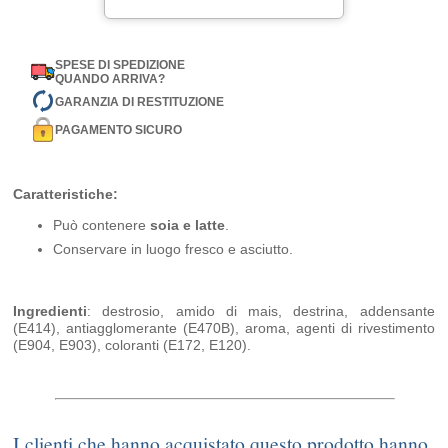
SPESE DI SPEDIZIONE
QUANDO ARRIVA?
GARANZIA DI RESTITUZIONE
PAGAMENTO SICURO
Caratteristiche:
Può contenere
soia e latte
.
Conservare in luogo fresco e asciutto.
Ingredienti
: destrosio, amido di mais, destrina, addensante
(E414), antiagglomerante (E470B), aroma, agenti di rivestimento
(E904, E903), coloranti (E172, E120).
I clienti che hanno acquistato questo prodotto hanno