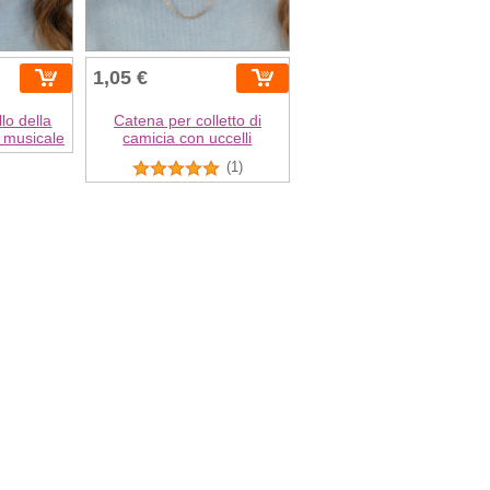
1,05 €
llo della
Catena per colletto di
 musicale
camicia con uccelli
(1)