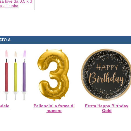
zza love da 3,5 x 3
m - 1 unità
ATO A
ndele
Palloncini a forma di
Festa Happy Birthday
numero
Gold