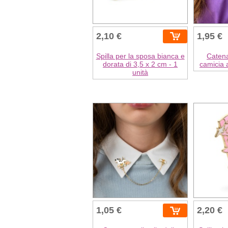
2,10 €
1,95 €
Spilla per la sposa bianca e
Catena
dorata di 3,5 x 2 cm - 1
camicia a
unità
1,05 €
2,20 €