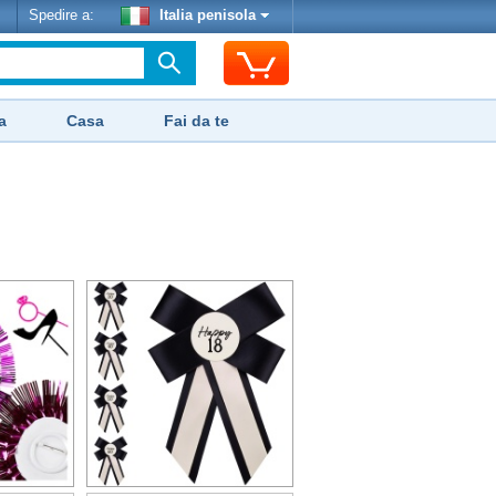
Spedire a:
Italia penisola
a
Casa
Fai da te