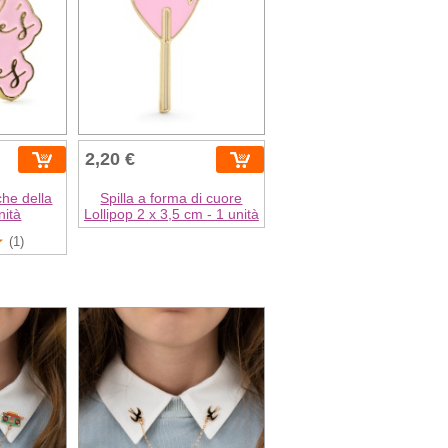
2,20 €
che della
Spilla a forma di cuore
nità
Lollipop 2 x 3,5 cm - 1 unità
(1)