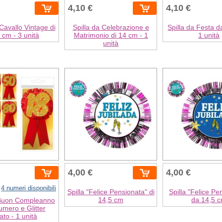
4,10 €
4,10 €
 Cavallo Vintage di
Spilla da Celebrazione e
Spilla da Festa d
 cm - 3 unità
Matrimonio di 14 cm - 1
1 unità
unità
4,00 €
4,00 €
4 numeri disponibili
Spilla "Felice Pensionata" di
Spilla "Felice Pe
14,5 cm
da 14,5 
i Buon Compleanno
mero e Glitter
ato - 1 unità