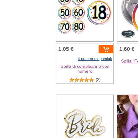
1,05 €
1,60 €
4 numeri disponibili
Spilla "
Spilla di compleanno con
numero
(2)