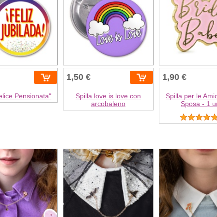
1,50 €
1,90 €
Felice Pensionata"
Spilla love is love con
Spilla per le Ami
arcobaleno
Sposa - 1 u