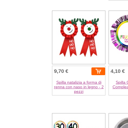
9,70 €
4,10 €
Spilla natalizia a forma di
Spilla
renna con naso in legno - 2
Complea
pezzi