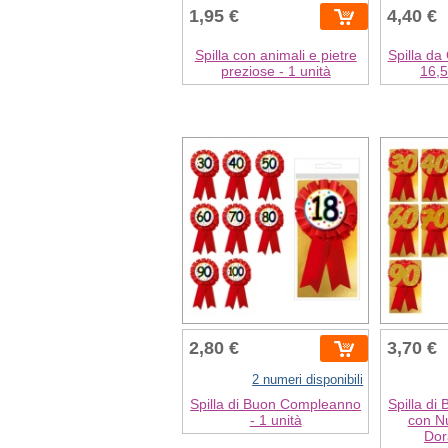
1,95 €
4,40 €
Spilla con animali e pietre
Spilla da
preziose - 1 unità
16,5
2,80 €
3,70 €
2 numeri disponibili
Spilla di Buon Compleanno
Spilla d
- 1 unità
con Nu
Dor