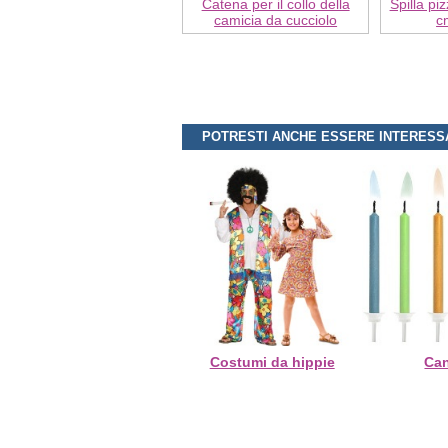
Catena per il collo della
Spilla pi
camicia da cucciolo
c
POTRESTI ANCHE ESSERE INTERESS
Costumi da hippie
Ca