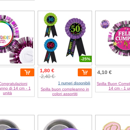
-25%
1,80 €
4,10 €
2,40 €
1 numeri disponibili
 Congratulazioni
Spilla Buon Comp
nno di 14 cm - 1
14 cm - 1 u
Spilla buon compleanno in
unità
colori assortiti