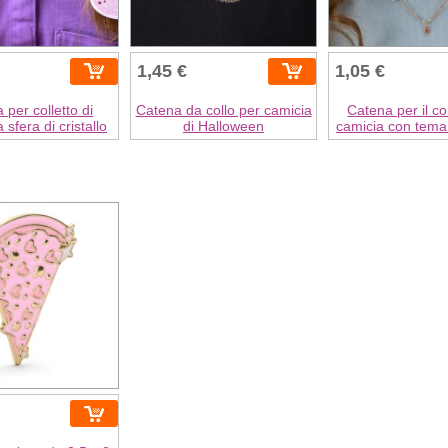
1,45 €
1,05 €
 per colletto di
Catena da collo per camicia
Catena per il co
 sfera di cristallo
di Halloween
camicia con tema