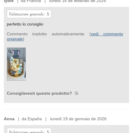
lydie
| da Francia | lunedì 16 de febbraio de 2026
Valutazione generale:
5
perfetto lo consiglio
Commento tradotto automaticamente (
vedi commento
originale
)
Consiglieresti questo prodotto?
Sì
Anna
| da España | lunedì 19 de gennaio de 2026
Valutazione generale:
5