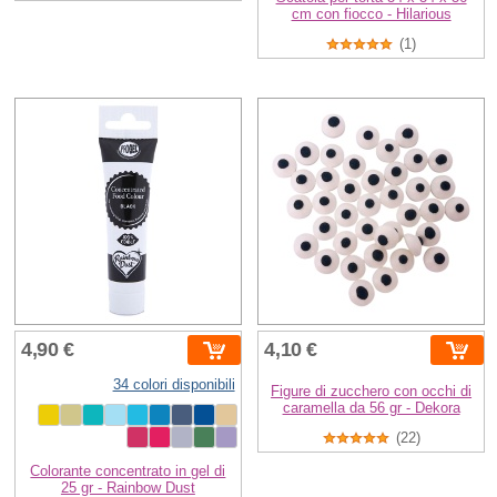
cm con fiocco - Hilarious
(1)
4,90 €
4,10 €
34 colori disponibili
Figure di zucchero con occhi di
caramella da 56 gr - Dekora
(22)
Colorante concentrato in gel di
25 gr - Rainbow Dust