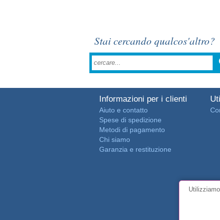
Stai cercando qualcos'altro?
Informazioni per i clienti
Uti
Aiuto e contatto
Con
Spese di spedizione
Metodi di pagamento
Chi siamo
Garanzia e restituzione
Utilizziamo