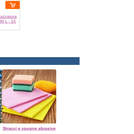
pazzatura
30 L - 15
Stracci e spugne abrasive