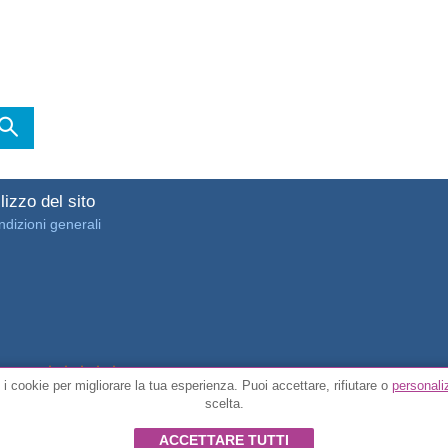
lizzo del sito
dizioni generali
4.7/5 da
3889 recensioni dei clienti verificate
 i cookie per migliorare la tua esperienza. Puoi accettare, rifiutare o
personali
scelta.
© Tutti i diritti riservati FunToCome
ACCETTARE TUTTI