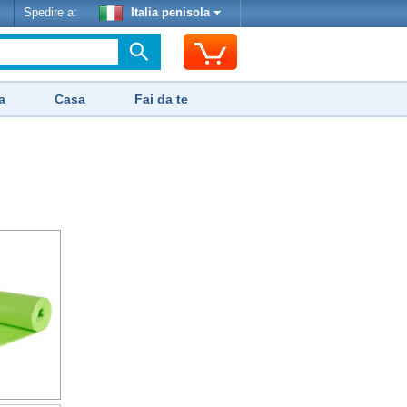
Spedire a:
Italia penisola
a
Casa
Fai da te