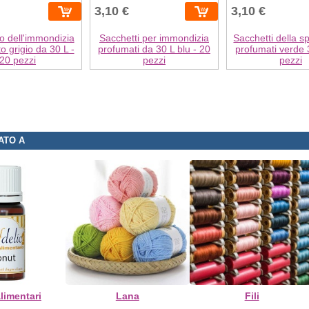
3,10 €
3,10 €
o dell'immondizia
Sacchetti per immondizia
Sacchetti della s
o grigio da 30 L -
profumati da 30 L blu - 20
profumati verde 
20 pezzi
pezzi
pezzi
ATO A
limentari
Lana
Fili