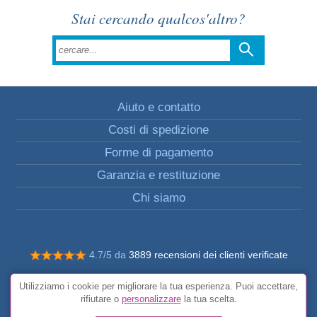
Stai cercando qualcos'altro?
Aiuto e contatto
Costi di spedizione
Forme di pagamento
Garanzia e restituzione
Chi siamo
4.7/5 da
3889 recensioni dei clienti verificate
© Tutti i diritti riservati FunToCome
Utilizziamo i cookie per migliorare la tua esperienza. Puoi accettare,
Condizioni generali
rifiutare o
personalizzare
la tua scelta.