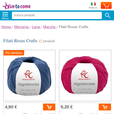
Invia a:
Menu
Home
›
Merceria
›
Lana
›
Marche
›
Filati Rosas Crafts
Filati Rosas Crafts
12
prodotti
Più venduto
4,90 €
9,20 €