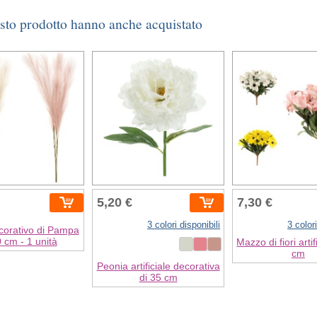
esto prodotto hanno anche acquistato
5,20 €
7,30 €
3 colori disponibili
3 colori
orativo di Pampa
0 cm - 1 unità
Mazzo di fiori artif
cm
Peonia artificiale decorativa
di 35 cm