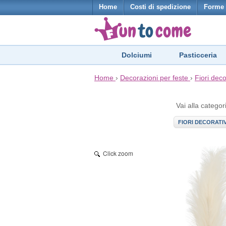
Home
Costi di spedizione
Forme 
Dolciumi
Pasticceria
Home
›
Decorazioni per feste
›
Fiori deco
Vai alla categor
FIORI DECORATIV
Click zoom