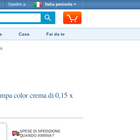
Spedire a:
Italia penisola
a
Casa
Fai da te
tà
mpa color crema di 0,15 x
SPESE DI SPEDIZIONE
QUANDO ARRIVA?