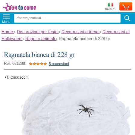
Invia a:
Menu
Home
›
Decorazioni per feste
›
Decorazioni a tema
›
Decorazioni di
Halloween
›
Ragni e animali
›
Ragnatela bianca di 228 gr
Ragnatela bianca di 228 gr
Ref: 021288
5 recensioni
Click zoom