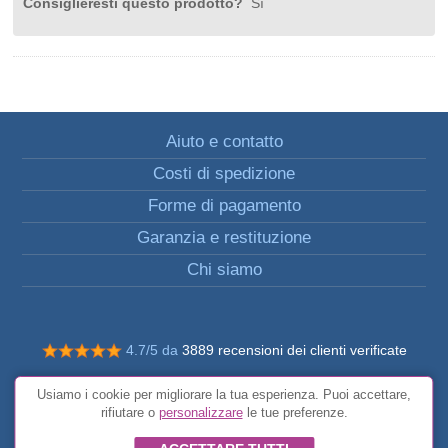
Consiglieresti questo prodotto?
Sì
Aiuto e contatto
Costi di spedizione
Forme di pagamento
Garanzia e restituzione
Chi siamo
4.7/5 da
3889 recensioni dei clienti verificate
© Tutti i diritti riservati FunToCome
Usiamo i cookie per migliorare la tua esperienza. Puoi accettare,
Condizioni generali
rifiutare o
personalizzare
le tue preferenze.