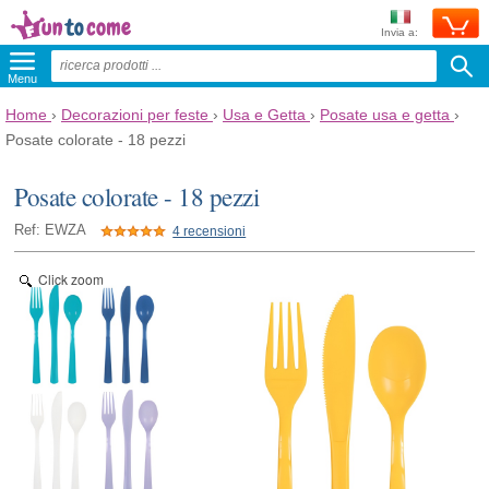
Invia a:
Menu
Home
›
Decorazioni per feste
›
Usa e Getta
›
Posate usa e getta
›
Posate colorate - 18 pezzi
Posate colorate - 18 pezzi
Ref: EWZA
4 recensioni
Click zoom