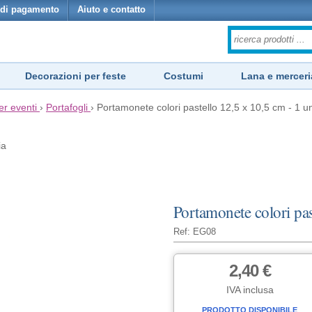
di pagamento
Aiuto e contatto
Decorazioni per feste
Costumi
Lana e merceri
er eventi
›
Portafogli
›
Portamonete colori pastello 12,5 x 10,5 cm - 1 un
ia
Portamonete colori pas
Ref: EG08
2,40 €
IVA inclusa
PRODOTTO DISPONIBILE