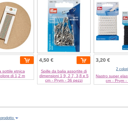
4,50 €
3,20 €
2 colori
 sottile etnica
Spille da balia assortite di
colore di 1,2 m
dimensioni 1,9, 2,7, 3,8 e 5
Nastro super elast
cm - Prym - 36 pezzi
cm - Prym -
 prodotto