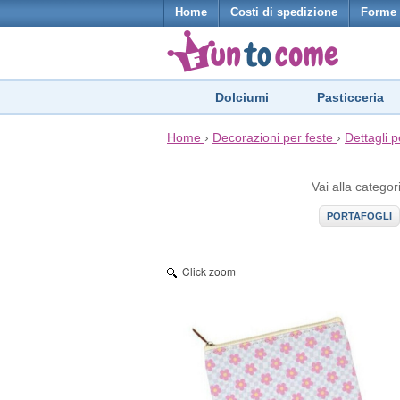
Home
Costi di spedizione
Forme 
Dolciumi
Pasticceria
Home
›
Decorazioni per feste
›
Dettagli p
Vai alla categor
PORTAFOGLI
Click zoom