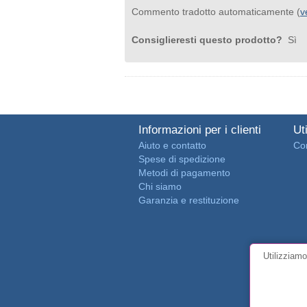
Commento tradotto automaticamente (
v
Consiglieresti questo prodotto?
Sì
Informazioni per i clienti
Uti
Aiuto e contatto
Con
Spese di spedizione
Metodi di pagamento
Chi siamo
Garanzia e restituzione
Utilizziamo