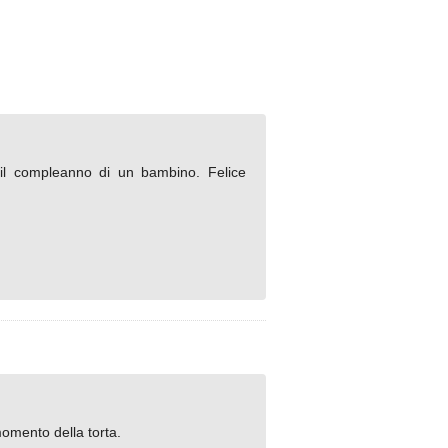
r il compleanno di un bambino. Felice
momento della torta.