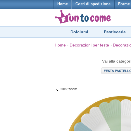
Home
Costi di spedizione
Forme 
Dolciumi
Pasticceria
Home
›
Decorazioni per feste
›
Decorazio
Vai alla categor
FESTA PASTELL
Click zoom