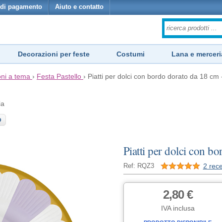
di pagamento
Aiuto e contatto
Decorazioni per feste
Costumi
Lana e merceri
ni a tema
›
Festa Pastello
›
Piatti per dolci con bordo dorato da 18 cm 
ia
O
Piatti per dolci con b
2 rece
Ref: RQZ3
2,80 €
IVA inclusa