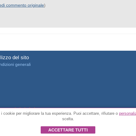
edi commento originale
)
lizzo del sito
dizioni generali
4.7/5 da
3889 recensioni dei clienti verificate
 i cookie per migliorare la tua esperienza. Puoi accettare, rifiutare o
personali
scelta.
© Tutti i diritti riservati FunToCome
ACCETTARE TUTTI