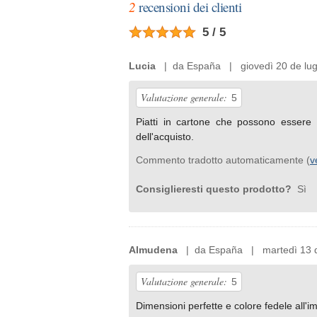
2
recensioni dei clienti
5 / 5
Lucia
| da España | giovedì 20 de lugl
Valutazione generale:
5
Piatti in cartone che possono essere 
dell'acquisto.
Commento tradotto automaticamente (
v
Consiglieresti questo prodotto?
Sì
Almudena
| da España | martedì 13 d
Valutazione generale:
5
Dimensioni perfette e colore fedele all'