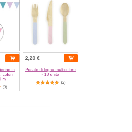
2,20 €
erine in
Posate di legno multicolore
, colori
- 18 unità
10 m
(2)
(3)