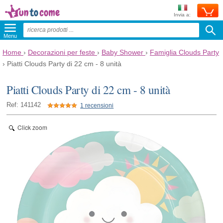
Invia a:
Menu
Home
›
Decorazioni per feste
›
Baby Shower
›
Famiglia Clouds Party
›
Piatti Clouds Party di 22 cm - 8 unità
Piatti Clouds Party di 22 cm - 8 unità
Ref: 141142
1 recensioni
Click zoom