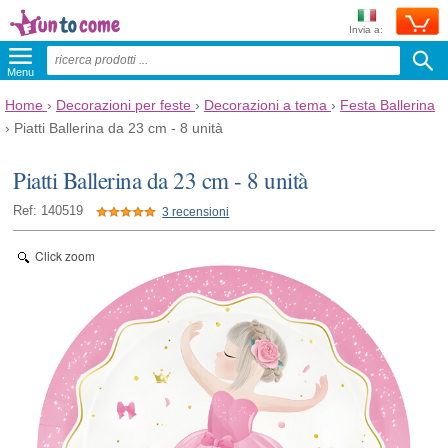
Invia a:
Menu
Home
›
Decorazioni per feste
›
Decorazioni a tema
›
Festa Ballerina
›
Piatti Ballerina da 23 cm - 8 unità
Piatti Ballerina da 23 cm - 8 unità
Ref: 140519
3 recensioni
Click zoom