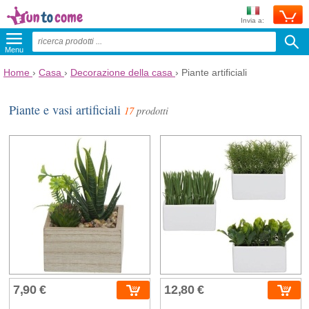
Invia a:
Menu
Home
›
Casa
›
Decorazione della casa
›
Piante artificiali
Piante e vasi artificiali
17
prodotti
7,90 €
12,80 €