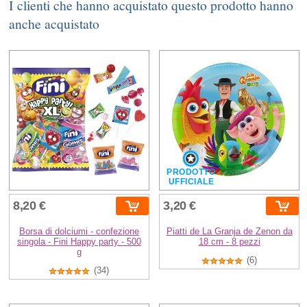
I clienti che hanno acquistato questo prodotto hanno
anche acquistato
PRODOTTO
UFFICIALE
8,20 €
3,20 €
Borsa di dolciumi - confezione
Piatti de La Granja de Zenon da
singola - Fini Happy party - 500
18 cm - 8 pezzi
g
(6)
(34)