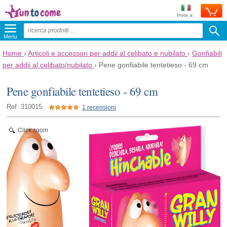
Invia a:
Menu
Home
›
Articoli e accessori per addii al celibato e nubilato
›
Gonfiabili
per addii al celibato/nubilato
›
Pene gonfiabile tentetieso - 69 cm
Pene gonfiabile tentetieso - 69 cm
Ref: 310015
1 recensioni
Click zoom