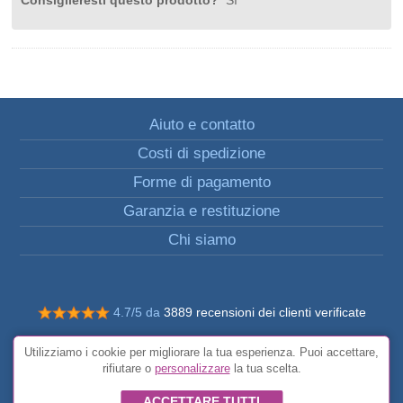
Consiglieresti questo prodotto?
Sì
Aiuto e contatto
Costi di spedizione
Forme di pagamento
Garanzia e restituzione
Chi siamo
4.7/5 da
3889 recensioni dei clienti verificate
© Tutti i diritti riservati FunToCome
Utilizziamo i cookie per migliorare la tua esperienza. Puoi accettare,
Condizioni generali
rifiutare o
personalizzare
la tua scelta.
ACCETTARE TUTTI