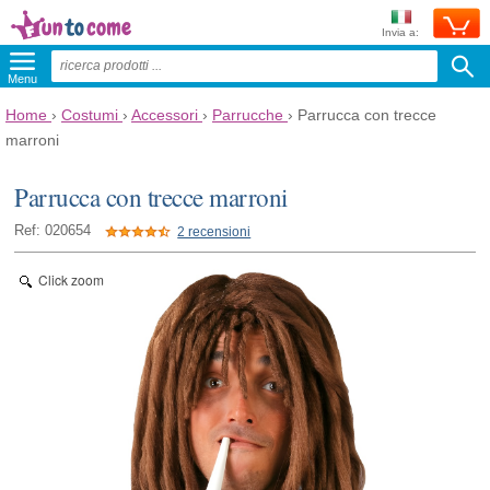
Invia a:
Menu
Home
›
Costumi
›
Accessori
›
Parrucche
›
Parrucca con trecce
marroni
Parrucca con trecce marroni
Ref: 020654
2 recensioni
Click zoom