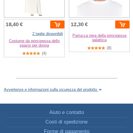
18,40 €
12,30 €
2 taglie disponibili
Parrucca nera della principessa
galattica
Costume da principessa dello
spazio per donna
(8)
(4)
Avvertenze e informazioni sulla sicurezza del prodotto
Aiuto e contatto
Costi di spedizione
Forme di pagamento