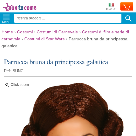
Invia a:
Menu
Home
›
Costumi
›
Costumi di Carnevale
›
Costumi di film e serie di
carnevale
›
Costumi di Star Wars
›
Parrucca bruna da principessa
galattica
Parrucca bruna da principessa galattica
Ref: BUNC
Click zoom