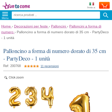
Invia a:
Menu
Home
›
Decorazioni per feste
›
Palloncini
›
Palloncini a forma di
numero
›
Palloncino a forma di numero dorato di 35 cm - PartyDeco
- 1 unità
Palloncino a forma di numero dorato di 35 cm
- PartyDeco - 1 unità
Ref: 200768
11 recensioni
Click zoom