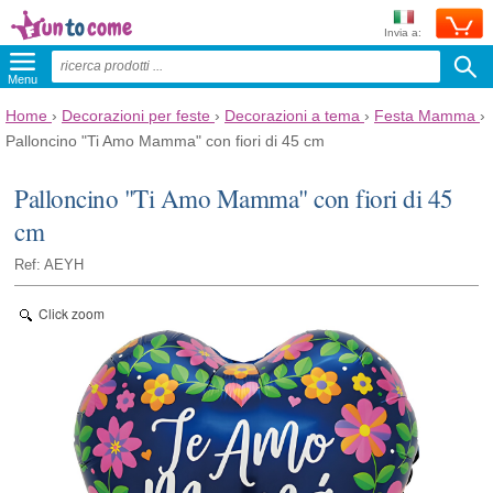
Invia a:
Menu
Home
›
Decorazioni per feste
›
Decorazioni a tema
›
Festa Mamma
›
Palloncino "Ti Amo Mamma" con fiori di 45 cm
Palloncino "Ti Amo Mamma" con fiori di 45
cm
Ref: AEYH
Click zoom