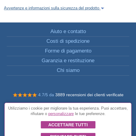
Avvertenze e informazioni sulla sicurezza del prodotto
Aiuto e contatto
Costi di spedizione
Forme di pagamento
Garanzia e restituzione
Chi siamo
4.7/5 da
3889 recensioni dei clienti verificate
© Tutti i diritti riservati FunToCome
Utilizziamo i cookie per migliorare la tua esperienza. Puoi accettare,
Condizioni generali
rifiutare o
personalizzare
le tue preferenze.
ACCETTARE TUTTI