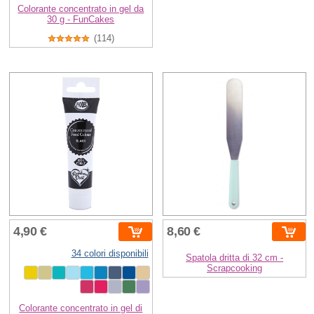
Colorante concentrato in gel da
30 g - FunCakes
(114)
4,90 €
8,60 €
34 colori disponibili
Spatola dritta di 32 cm -
Scrapcooking
Colorante concentrato in gel di