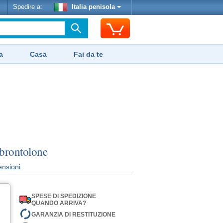
Spedire a:
Italia penisola
a
Casa
Fai da te
brontolone
ensioni
SPESE DI SPEDIZIONE
QUANDO ARRIVA?
GARANZIA DI RESTITUZIONE