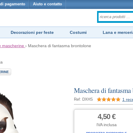
di pagamento
Aiuto e contatto
Decorazioni per feste
Costumi
Lana e merceri
e mascherine
›
Maschera di fantasma brontolone
ia
ERINE
Maschera di fantasma 
1 rec
Ref: DXHS
4,50 €
IVA inclusa