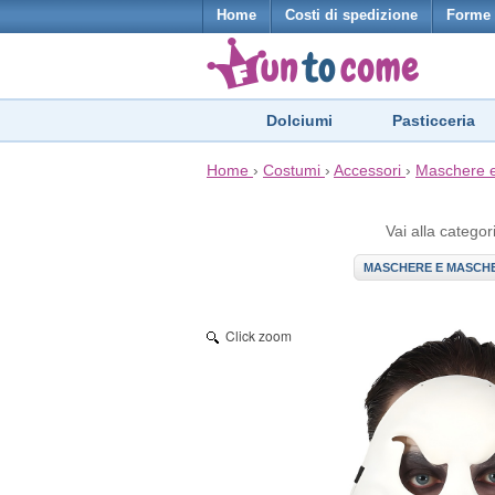
Home
Costi di spedizione
Forme 
Dolciumi
Pasticceria
Home
›
Costumi
›
Accessori
›
Maschere 
Vai alla categor
MASCHERE E MASCH
Click zoom