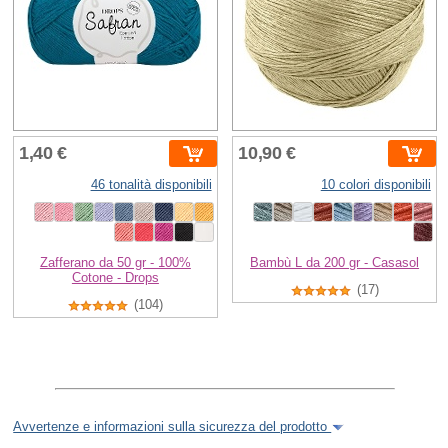
1,40 €
10,90 €
46 tonalità disponibili
10 colori disponibili
Zafferano da 50 gr - 100%
Bambù L da 200 gr - Casasol
Cotone - Drops
(17)
(104)
Avvertenze e informazioni sulla sicurezza del prodotto