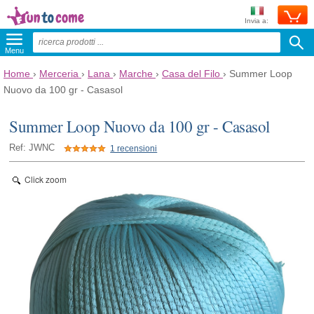
Invia a:
Menu
Home
›
Merceria
›
Lana
›
Marche
›
Casa del Filo
›
Summer Loop
Nuovo da 100 gr - Casasol
Summer Loop Nuovo da 100 gr - Casasol
Ref: JWNC
1 recensioni
Click zoom