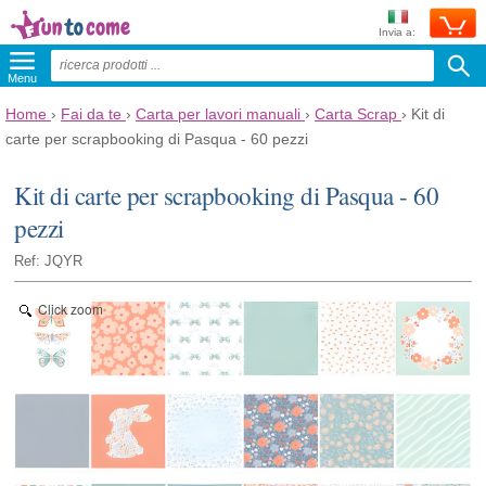
Invia a:
Menu
Home
›
Fai da te
›
Carta per lavori manuali
›
Carta Scrap
›
Kit di
carte per scrapbooking di Pasqua - 60 pezzi
Kit di carte per scrapbooking di Pasqua - 60
pezzi
Ref: JQYR
Click zoom