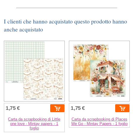
I clienti che hanno acquistato questo prodotto hanno
anche acquistato
1,75 €
1,75 €
Carta da scrapbooking di Little
Carta da scrapbooking di Places
one love - Mintay papers - 1
We Go - Mintay Papers - 1 foglio
foglio