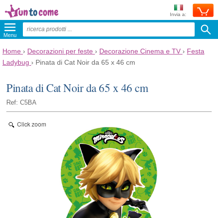
Invia a:
Menu
Home
›
Decorazioni per feste
›
Decorazione Cinema e TV
›
Festa
Ladybug
›
Pinata di Cat Noir da 65 x 46 cm
Pinata di Cat Noir da 65 x 46 cm
Ref: C5BA
Click zoom