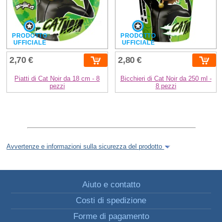
PRODOTTO
PRODOTTO
UFFICIALE
UFFICIALE
2,70 €
2,80 €
Piatti di Cat Noir da 18 cm - 8
Bicchieri di Cat Noir da 250 ml -
pezzi
8 pezzi
Avvertenze e informazioni sulla sicurezza del prodotto
Aiuto e contatto
Costi di spedizione
Forme di pagamento