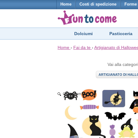
Home
Costi di spedizione
Forme 
Dolciumi
Pasticceria
Home
›
Fai da te
›
Artigianato di Hallowe
Vai alla categor
ARTIGIANATO DI HAL
Click zoom