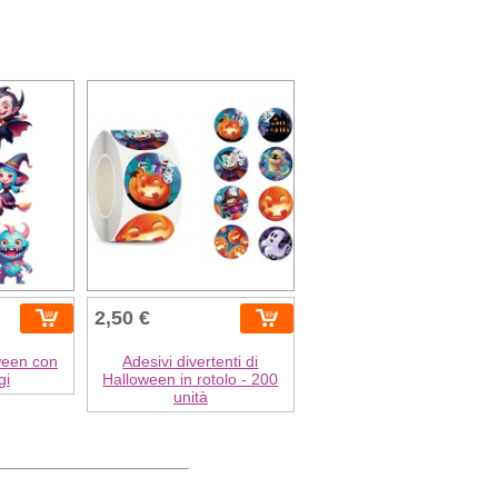
2,50 €
ween con
Adesivi divertenti di
gi
Halloween in rotolo - 200
unità