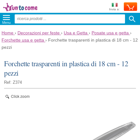
Invia a:
Menu
Home
›
Decorazioni per feste
›
Usa e Getta
›
Posate usa e getta
›
Forchette usa e getta
›
Forchette trasparenti in plastica di 18 cm - 12
pezzi
Forchette trasparenti in plastica di 18 cm - 12
pezzi
Ref: Z374
Click zoom