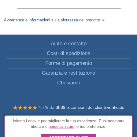
Avvertenze e informazioni sulla sicurezza del prodotto
Aiuto e contatto
Costi di spedizione
Forme di pagamento
Garanzia e restituzione
Chi siamo
4.7/5 da
3889 recensioni dei clienti verificate
© Tutti i diritti riservati FunToCome
Usiamo i cookie per migliorare la tua esperienza. Puoi accettare,
Condizioni generali
rifiutare o
personalizzare
le tue preferenze.