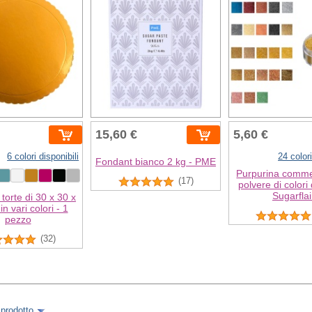
15,60 €
5,60 €
6 colori disponibili
24 colori
Fondant bianco 2 kg - PME
Purpurina commes
(17)
polvere di colori 
Sugarflai
torte di 30 x 30 x
n vari colori - 1
pezzo
(32)
 prodotto