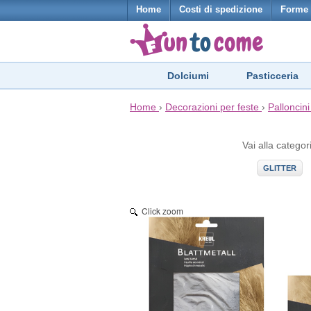
Home
Costi di spedizione
Forme 
Dolciumi
Pasticceria
Home
›
Decorazioni per feste
›
Palloncini
Vai alla categor
GLITTER
Click zoom