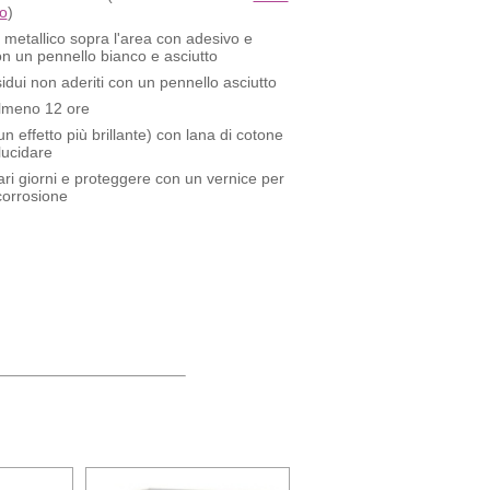
ro
)
oil metallico sopra l'area con adesivo e
 un pennello bianco e asciutto
idui non aderiti con un pennello asciutto
almeno 12 ore
n effetto più brillante) con lana di cotone
lucidare
ri giorni e proteggere con un vernice per
corrosione