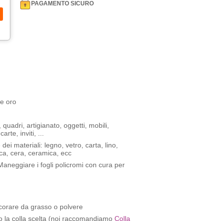
PAGAMENTO SICURO
 e oro
 quadri, artigianato, oggetti, mobili,
rte, inviti, ...
dei materiali: legno, vetro, carta, lino,
tica, cera, ceramica, ecc
Maneggiare i fogli policromi con cura per
ecorare da grasso o polvere
o la colla scelta (noi raccomandiamo
Colla