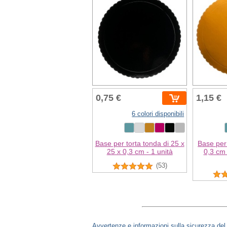
0,75 €
1,15 €
6 colori disponibili
Base per torta tonda di 25 x
Base per 
25 x 0,3 cm - 1 unità
0,3 cm i
(53)
Avvertenze e informazioni sulla sicurezza del