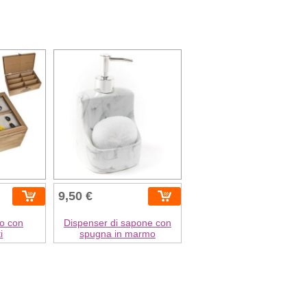
9,50 €
no con
Dispenser di sapone con
i
spugna in marmo