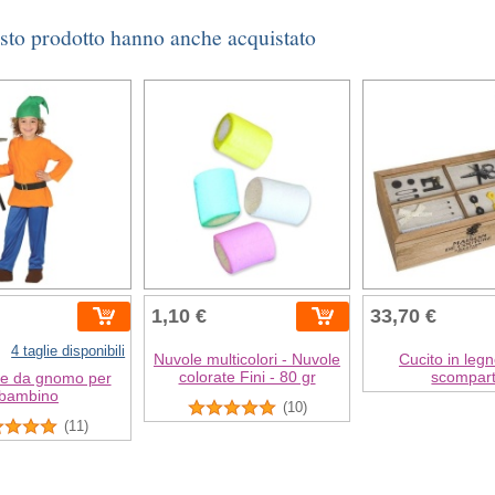
esto prodotto hanno anche acquistato
1,10 €
33,70 €
4 taglie disponibili
Nuvole multicolori - Nuvole
Cucito in leg
colorate Fini - 80 gr
scompart
e da gnomo per
bambino
(10)
(11)