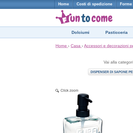
Home
Costi di spedizione
Forme 
Dolciumi
Pasticceria
Home
›
Casa
›
Accessori e decorazioni p
Vai alla categor
DISPENSER DI SAPONE P
Click zoom