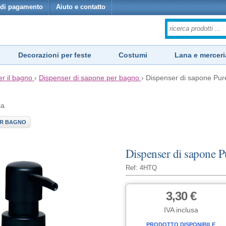
di pagamento
Aiuto e contatto
Decorazioni per feste
Costumi
Lana e merceri
er il bagno
›
Dispenser di sapone per bagno
›
Dispenser di sapone Pure
ia
ER BAGNO
Dispenser di sapone P
Ref: 4HTQ
3,30 €
IVA inclusa
PRODOTTO DISPONIBILE