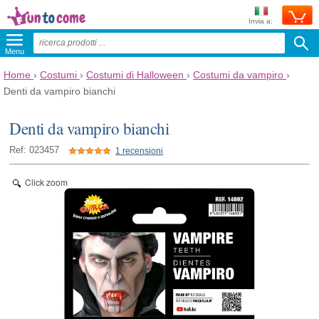
Invia a:
Menu
Home
›
Costumi
›
Costumi di Halloween
›
Costumi da vampiro
›
Denti da vampiro bianchi
Denti da vampiro bianchi
Ref: 023457
1 recensioni
Click zoom