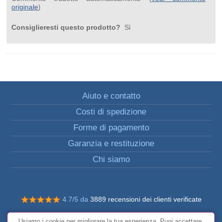
originale
)
Consiglieresti questo prodotto?
Sì
Aiuto e contatto
Costi di spedizione
Forme di pagamento
Garanzia e restituzione
Chi siamo
4.7/5 da
3889 recensioni dei clienti verificate
© Tutti i diritti riservati FunToCome
Usiamo i cookie per migliorare la tua esperienza. Puoi accettare,