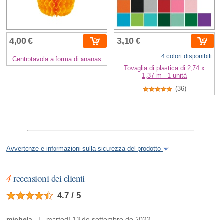
4,00 €
3,10 €
4 colori disponibili
Centrotavola a forma di ananas
Tovaglia di plastica di 2,74 x
1,37 m - 1 unità
(36)
Avvertenze e informazioni sulla sicurezza del prodotto
4
recensioni dei clienti
4.7 / 5
michela
| martedì 13 de settembre de 2022