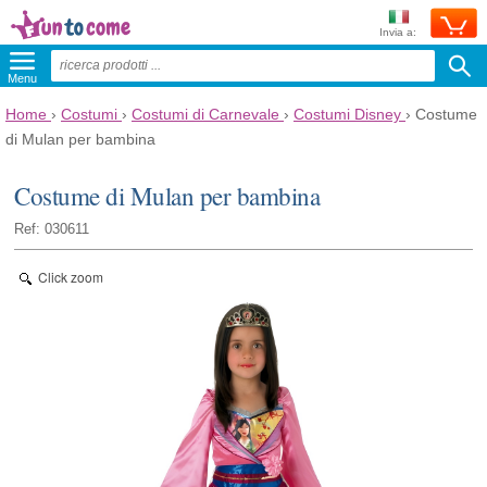
Invia a:
Menu
Home
›
Costumi
›
Costumi di Carnevale
›
Costumi Disney
›
Costume
di Mulan per bambina
Costume di Mulan per bambina
Ref: 030611
Click zoom