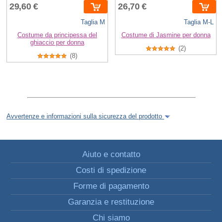
29,60 €
26,70 €
Taglia M
Taglia M-L
Costume da principessa del
Costume di Jasmine per donna
ghiaccio per donna
(2)
(8)
Avvertenze e informazioni sulla sicurezza del prodotto
Aiuto e contatto
Costi di spedizione
Forme di pagamento
Garanzia e restituzione
Chi siamo