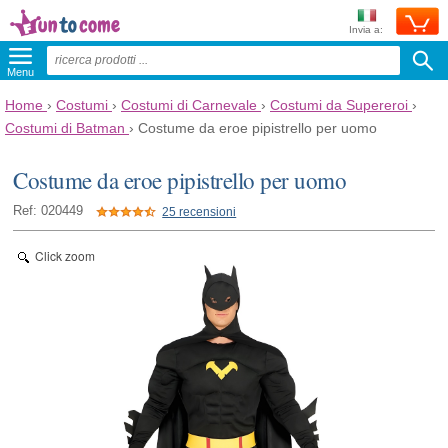
Invia a:
Menu
Home
›
Costumi
›
Costumi di Carnevale
›
Costumi da Supereroi
›
Costumi di Batman
›
Costume da eroe pipistrello per uomo
Costume da eroe pipistrello per uomo
Ref: 020449
25 recensioni
Click zoom