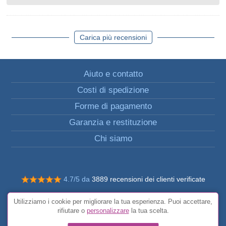
Carica più recensioni
Aiuto e contatto
Costi di spedizione
Forme di pagamento
Garanzia e restituzione
Chi siamo
4.7/5 da
3889 recensioni dei clienti verificate
© Tutti i diritti riservati FunToCome
Utilizziamo i cookie per migliorare la tua esperienza. Puoi accettare,
Condizioni generali
rifiutare o
personalizzare
la tua scelta.